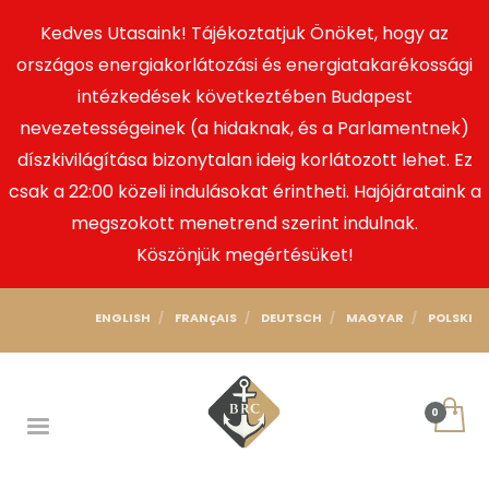
Kedves Utasaink! Tájékoztatjuk Önöket, hogy az
országos energiakorlátozási és energiatakarékossági
intézkedések következtében Budapest
nevezetességeinek (a hidaknak, és a Parlamentnek)
díszkivilágítása bizonytalan ideig korlátozott lehet. Ez
csak a 22:00 közeli indulásokat érintheti. Hajójárataink a
megszokott menetrend szerint indulnak.
Köszönjük megértésüket!
ENGLISH
FRANçAIS
DEUTSCH
MAGYAR
POLSKI