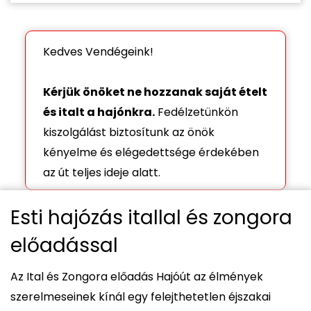
Kedves Vendégeink!
Kérjük önöket ne hozzanak saját ételt
és italt a hajónkra.
Fedélzetünkön
kiszolgálást biztosítunk az önök
kényelme és elégedettsége érdekében
az út teljes ideje alatt.
Esti hajózás itallal és zongora
előadással
Az Ital és Zongora előadás Hajóút az élmények
szerelmeseinek kínál egy felejthetetlen éjszakai