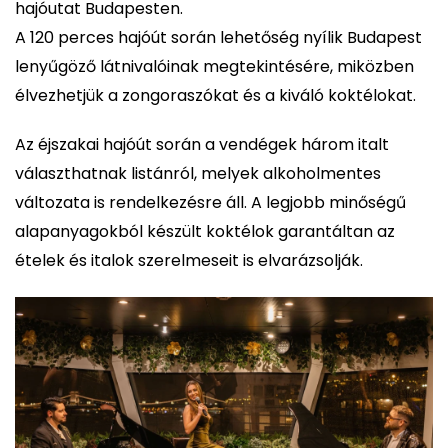
hajóutat Budapesten.
A 120 perces hajóút során lehetőség nyílik Budapest
lenyűgöző látnivalóinak megtekintésére, miközben
élvezhetjük a zongoraszókat és a kiváló koktélokat.
Az éjszakai hajóút során a vendégek három italt
választhatnak listánról, melyek alkoholmentes
változata is rendelkezésre áll. A legjobb minőségű
alapanyagokból készült koktélok garantáltan az
ételek és italok szerelmeseit is elvarázsolják.