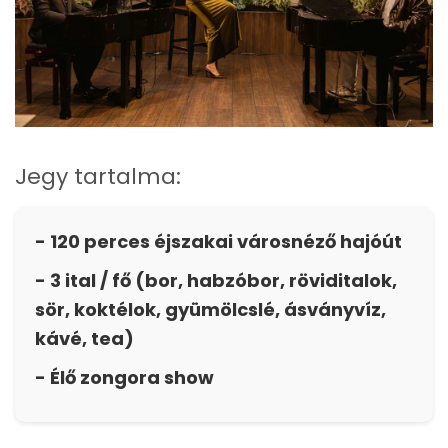
Jegy tartalma:
-
12
0 perces éjszakai városnéző hajóút
- 3 ital / fő (bor, habzóbor, röviditalok,
sör, koktélok, gyümölcslé, ásványvíz,
kávé,
tea)
- Élő zongora show