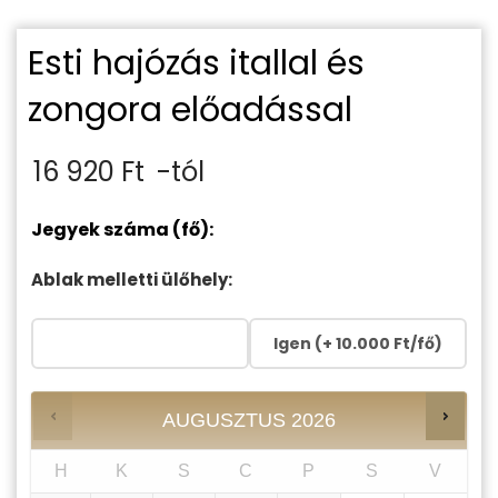
Esti hajózás itallal és
zongora előadással
16 920
Ft
-tól
Jegyek száma (fő):
Ablak melletti ülőhely:
Nem
Igen (+ 10.000 Ft/fő)
AUGUSZTUS
2026
H
K
S
C
P
S
V