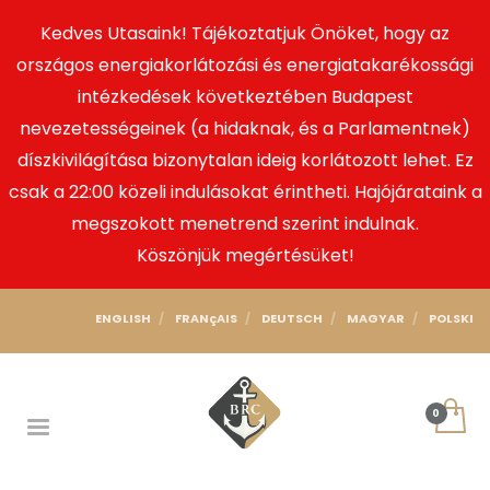
Kedves Utasaink! Tájékoztatjuk Önöket, hogy az
országos energiakorlátozási és energiatakarékossági
intézkedések következtében Budapest
nevezetességeinek (a hidaknak, és a Parlamentnek)
díszkivilágítása bizonytalan ideig korlátozott lehet. Ez
csak a 22:00 közeli indulásokat érintheti. Hajójárataink a
megszokott menetrend szerint indulnak.
Köszönjük megértésüket!
ENGLISH
FRANçAIS
DEUTSCH
MAGYAR
POLSKI