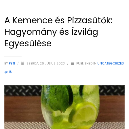
A Kemence és Pizzasütők:
Hagyomány és Ízvilág
Egyesülése
BY
PETI
/
SZERDA, 26 JÚLIUS 2023
/
PUBLISHED IN
UNCATEGORIZED
@HU