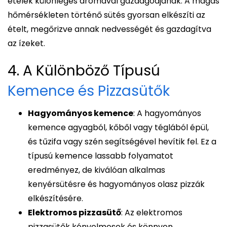
ételek különleges aromával gazdagodjanak. A magas
hőmérsékleten történő sütés gyorsan elkészíti az
ételt, megőrizve annak nedvességét és gazdagítva
az ízeket.
4. A Különböző Típusú
Kemence és Pizzasütők
Hagyományos kemence
: A hagyományos
kemence agyagból, kőből vagy téglából épül,
és tűzifa vagy szén segítségével hevítik fel. Ez a
típusú kemence lassabb folyamatot
eredményez, de kiválóan alkalmas
kenyérsütésre és hagyományos olasz pizzák
elkészítésére.
Elektromos pizzasütő
: Az elektromos
pizzasütők kényelmesek és könnyen