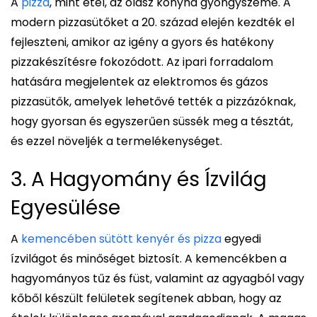
A
pizza
, mint étel, az olasz konyha gyöngyszeme. A
modern pizzasütőket a 20. század elején kezdték el
fejleszteni, amikor az igény a gyors és hatékony
pizzakészítésre fokozódott. Az ipari forradalom
hatására megjelentek az elektromos és gázos
pizzasütők, amelyek lehetővé tették a pizzázóknak,
hogy gyorsan és egyszerűen süssék meg a tésztát,
és ezzel növeljék a termelékenységet.
3. A Hagyomány és Ízvilág
Egyesülése
A
kemencében sütött kenyér és pizza
egyedi
ízvilágot és minőséget biztosít. A kemencékben a
hagyományos tűz és füst, valamint az agyagból vagy
kőből készült felületek segítenek abban, hogy az