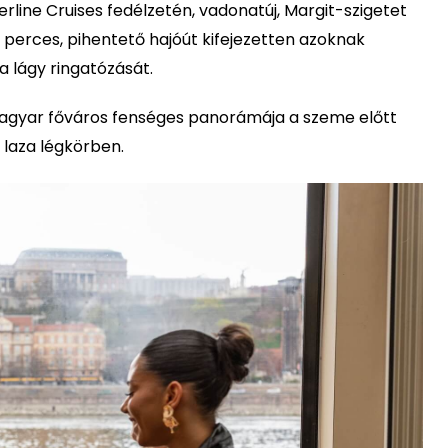
erline Cruises fedélzetén, vadonatúj, Margit-szigetet
perces, pihentető hajóút kifejezetten azoknak
a lágy ringatózását.
 magyar főváros fenséges panorámája a szeme előtt
 laza légkörben.