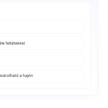
le feltétekkel
ásárolható a hajón