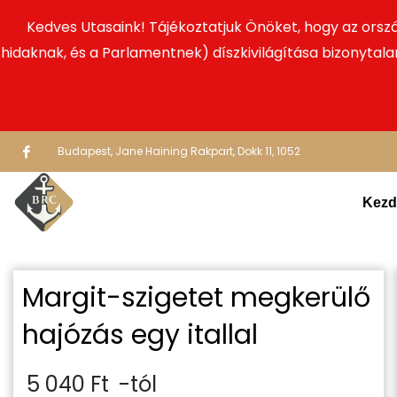
Kedves Utasaink! Tájékoztatjuk Önöket, hogy az ors
hidaknak, és a Parlamentnek) díszkivilágítása bizonytalan
Budapest, Jane Haining Rakpart, Dokk 11, 1052
Kezd
Margit-szigetet megkerülő
hajózás egy itallal
5 040
Ft
-tól