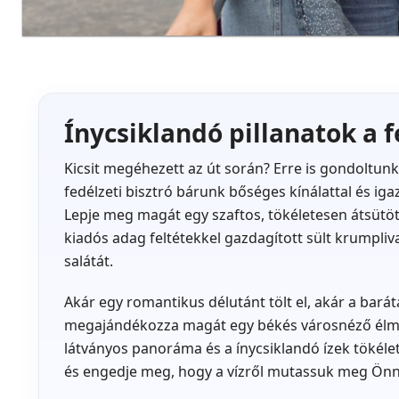
Ínycsiklandó pillanatok a 
Kicsit megéhezett az út során? Erre is gondoltunk
fedélzeti bisztró bárunk bőséges kínálattal és ig
Lepje meg magát egy szaftos, tökéletesen átsütö
kiadós adag feltétekkel gazdagított sült krumpliv
salátát.
Akár egy romantikus délutánt tölt el, akár a bará
megajándékozza magát egy békés városnéző élménn
látványos panoráma és a ínycsiklandó ízek tökélete
és engedje meg, hogy a vízről mutassuk meg Önn