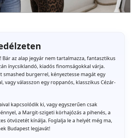
fedélzeten
! Bár az alap jegyár nem tartalmazza, fantasztikus
azán ínycsiklandó, kiadós finomságokkal várja.
tt smashed burgerrel, kényeztesse magát egy
al, vagy válasszon egy roppanós, klasszikus Cézár-
taival kapcsolódik ki, vagy egyszerűen csak
yel, a Margit-szigeti körhajózás a pihenés, a
s ötvözetét kínálja. Foglalja le a helyét még ma,
ek Budapest legjavát!