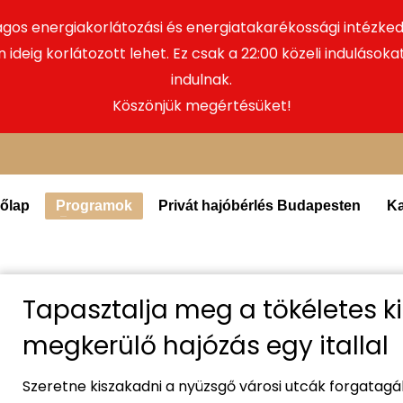
zágos energiakorlátozási és energiatakarékossági intéz
 ideig korlátozott lehet. Ez csak a 22:00 közeli indulások
indulnak.
Köszönjük megértésüket!
őlap
Programok
Privát hajóbérlés Budapesten
Ka
Tapasztalja meg a tökéletes k
megkerülő hajózás egy itallal
Szeretne kiszakadni a nyüzsgő városi utcák forgatagá