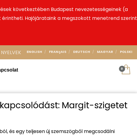
kedések következtében Budapest nevezetességeinek (a
at érintheti. Hajójárataink a megszokott menetrend szerint
NYELVEK
ENGLISH
FRANçAIS
DEUTSCH
MAGYAR
POLSKI
pcsolat
ikapcsolódást: Margit-szigetet
ból, és egy teljesen új szemszögből megcsodálni