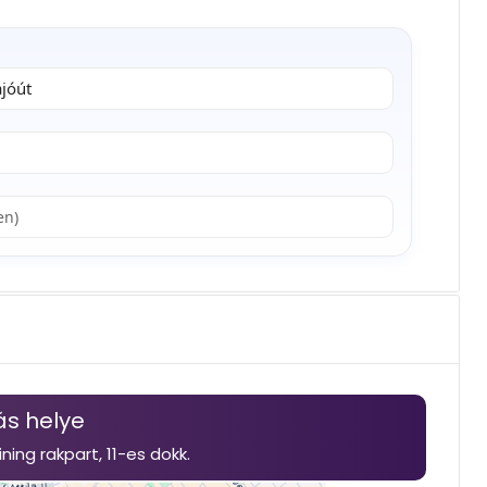
jóút
en)
ás helye
ining
rakpart,
11-es dokk.