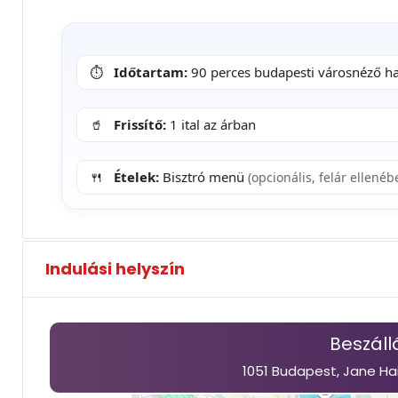
⏱️
Időtartam:
90 perces budapesti városnéző ha
🥤
Frissítő:
1 ital az árban
🍴
Ételek:
Bisztró menü
(opcionális, felár ellenéb
Indulási helyszín
Beszáll
1051 Budapest, Jane Ha