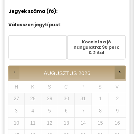
Jegyek száma (fő):
Válasszon jegytípust:
Koccints a jó
90 perces szigetkör
hangulatra: 90 perc
& 2 ital
AUGUSZTUS
2026
H
K
S
C
P
S
V
27
28
29
30
31
1
2
3
4
5
6
7
8
9
10
11
12
13
14
15
16