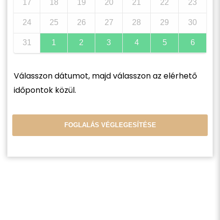
17
18
19
20
21
22
23
24
25
26
27
28
29
30
31
1
2
3
4
5
6
Válasszon dátumot, majd válasszon az elérhető
időpontok közül.
FOGLALÁS VÉGLEGESÍTÉSE