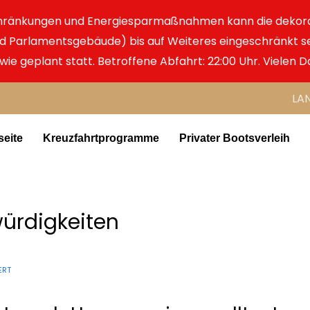
chränkungen und Energiesparmaßnahmen kann die dekor
d Parlamentsgebäude) bis auf Weiteres eingeschränkt se
 wie geplant statt. Betroffene Abfahrt: 22:00 Uhr. Vielen D
LA
seite
Kreuzfahrtprogramme
Privater Bootsverleih
ürdigkeiten
ERT