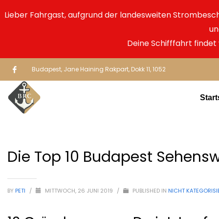
Lieber Fahrgast, aufgrund der landesweiten Strombes
un
Deine Schifffahrt findet
Budapest, Jane Haining Rakpart, Dokk 11, 1052
Start
Die Top 10 Budapest Sehensw
BY
PETI
/
MITTWOCH, 26 JUNI 2019
/
PUBLISHED IN
NICHT KATEGORISI