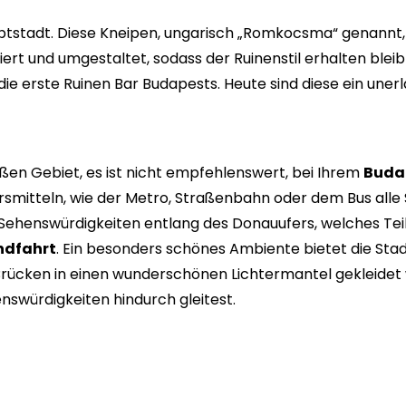
ptstadt. Diese Kneipen, ungarisch „Romkocsma“ genannt, fi
t und umgestaltet, sodass der Ruinenstil erhalten blei
ie erste Ruinen Bar Budapests. Heute sind diese ein uner
oßen Gebiet, es ist nicht empfehlenswert, bei Ihrem
Buda
rsmitteln, wie der Metro, Straßenbahn oder dem Bus alle
e Sehenswürdigkeiten entlang des Donauufers, welches Te
ndfahrt
. Ein besonders schönes Ambiente bietet die S
Brücken in einen wunderschönen Lichtermantel gekleidet 
nswürdigkeiten hindurch gleitest.