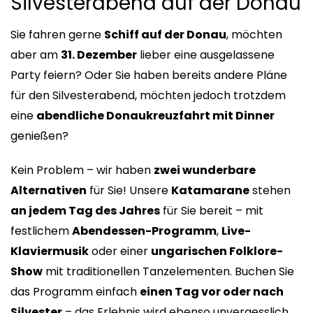
Silvesterabend auf der Donau
Sie fahren gerne
Schiff auf der Donau
, möchten
aber am
31. Dezember
lieber eine ausgelassene
Party feiern? Oder Sie haben bereits andere Pläne
für den Silvesterabend, möchten jedoch trotzdem
eine
abendliche Donaukreuzfahrt mit Dinner
genießen?
Kein Problem – wir haben
zwei wunderbare
Alternativen
für Sie! Unsere
Katamarane
stehen
an jedem Tag des Jahres
für Sie bereit – mit
festlichem
Abendessen-Programm
,
Live-
Klaviermusik
oder einer
ungarischen Folklore-
Show
mit traditionellen Tanzelementen. Buchen Sie
das Programm einfach
einen Tag vor oder nach
Silvester
– das Erlebnis wird ebenso unvergesslich