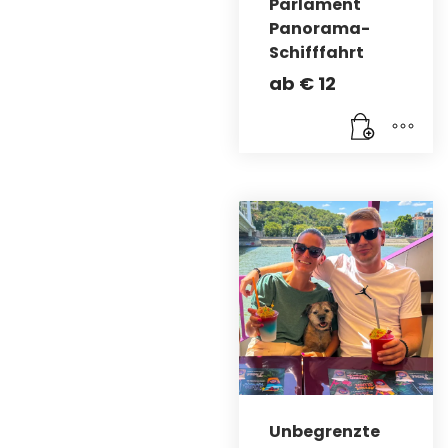
Parlament
Panorama-
Schifffahrt
ab
€
12
Unbegrenzte