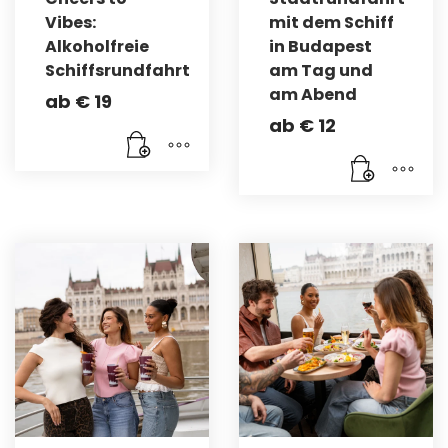
Vibes:
mit dem Schiff
Alkoholfreie
in Budapest
Schiffsrundfahrt
am Tag und
am Abend
ab
€
19
ab
€
12