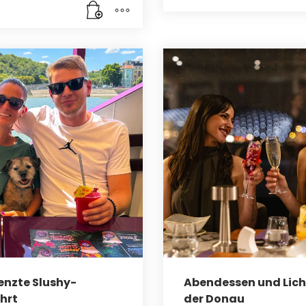
nzte Slushy-
Abendessen und Lich
hrt
der Donau