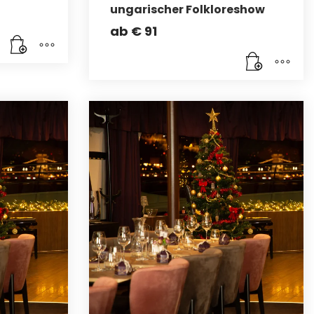
ungarischer Folkloreshow
ab
€
91