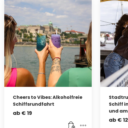
Cheers to Vibes: Alkoholfreie
Stadtr
Schiffsrundfahrt
Schiff 
und am
ab
€
19
ab
€
12