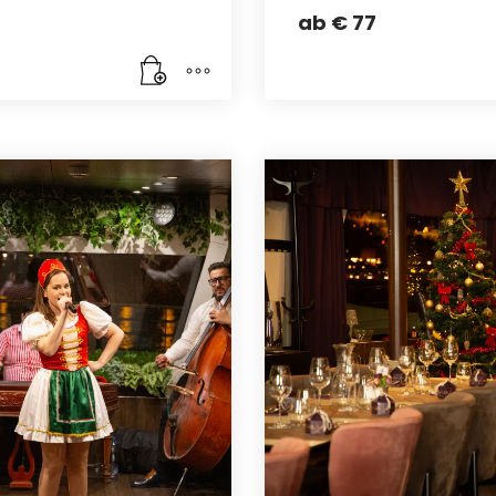
ab
€
77