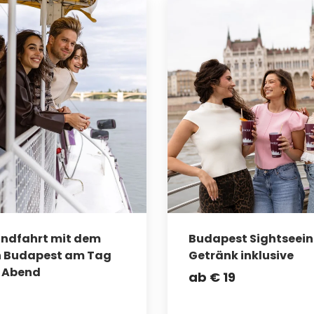
undfahrt mit dem
Budapest Sightseein
in Budapest am Tag
Getränk inklusive
 Abend
ab
€
19