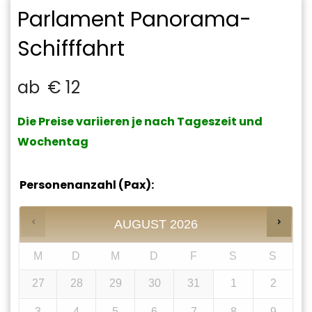
Parlament Panorama-
Schifffahrt
ab
€
12
Die Preise variieren je nach Tageszeit und
Wochentag
Personenanzahl (Pax):
AUGUST
2026
M
D
M
D
F
S
S
27
28
29
30
31
1
2
3
4
5
6
7
8
9