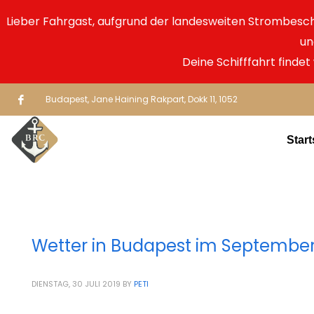
Lieber Fahrgast, aufgrund der landesweiten Strombes
un
Deine Schifffahrt findet
Budapest, Jane Haining Rakpart, Dokk 11, 1052
Start
Wetter in Budapest im Septembe
DIENSTAG, 30 JULI 2019
BY
PETI