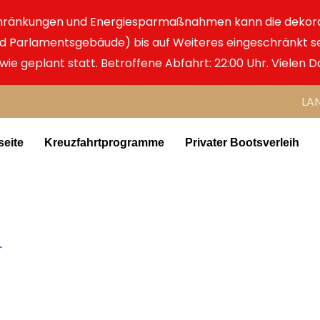
chränkungen und Energiesparmaßnahmen kann die dekor
d Parlamentsgebäude) bis auf Weiteres eingeschränkt se
 wie geplant statt. Betroffene Abfahrt: 22:00 Uhr. Vielen D
LA
seite
Kreuzfahrtprogramme
Privater Bootsverleih
r